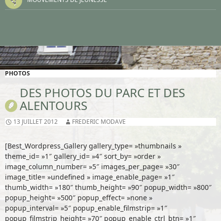
PHOTOS
DES PHOTOS DU PARC ET DES
ALENTOURS
13 JUILLET 2012
FREDERIC MODAVE
[Best_Wordpress_Gallery gallery_type= »thumbnails »
theme_id= »1″ gallery_id= »4″ sort_by= »order »
image_column_number= »5″ images_per_page= »30″
image_title= »undefined » image_enable_page= »1″
thumb_width= »180″ thumb_height= »90″ popup_width= »800″
popup_height= »500″ popup_effect= »none »
popup_interval= »5″ popup_enable_filmstrip= »1″
popup_filmstrip_height= »70″ popup_enable_ctrl_btn= »1″