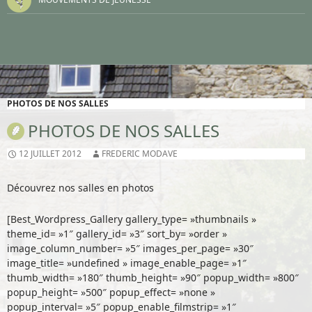
PHOTOS DE NOS SALLES
PHOTOS DE NOS SALLES
12 JUILLET 2012
FREDERIC MODAVE
Découvrez nos salles en photos
[Best_Wordpress_Gallery gallery_type= »thumbnails »
theme_id= »1″ gallery_id= »3″ sort_by= »order »
image_column_number= »5″ images_per_page= »30″
image_title= »undefined » image_enable_page= »1″
thumb_width= »180″ thumb_height= »90″ popup_width= »800″
popup_height= »500″ popup_effect= »none »
popup_interval= »5″ popup_enable_filmstrip= »1″