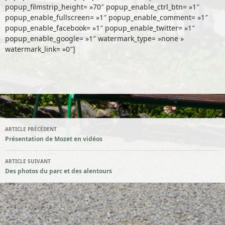
popup_filmstrip_height= »70″ popup_enable_ctrl_btn= »1″
popup_enable_fullscreen= »1″ popup_enable_comment= »1″
popup_enable_facebook= »1″ popup_enable_twitter= »1″
popup_enable_google= »1″ watermark_type= »none »
watermark_link= »0″]
ARTICLE PRÉCÉDENT
Présentation de Mozet en vidéos
Navigation des articles
ARTICLE SUIVANT
Des photos du parc et des alentours