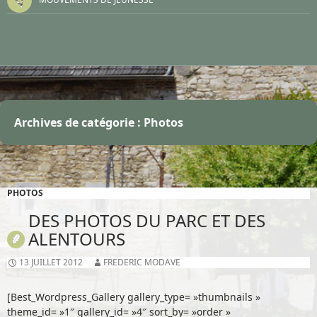
Archives de catégorie : Photos
PHOTOS
DES PHOTOS DU PARC ET DES
ALENTOURS
13 JUILLET 2012
FREDERIC MODAVE
[Best_Wordpress_Gallery gallery_type= »thumbnails »
theme_id= »1″ gallery_id= »4″ sort_by= »order »