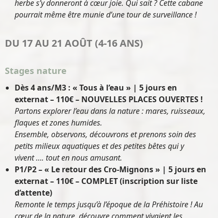
herbe s’y donneront à cœur joie. Qui sait ? Cette cabane
pourrait même être munie d’une tour de surveillance !
DU 17 AU 21 AOÛT (4-16 ANS)
Stages nature
Dès 4 ans/M3 : « Tous à l’eau » | 5 jours en
externat – 110€
– NOUVELLES PLACES OUVERTES !
Partons explorer l’eau dans la nature : mares, ruisseaux,
flaques et zones humides.
Ensemble, observons, découvrons et prenons soin des
petits milieux aquatiques et des petites bêtes qui y
vivent …. tout en nous amusant.
P1/P2 – « Le retour des Cro-Mignons » | 5 jours en
externat – 110€
– COMPLET (inscription sur liste
d’attente)
Remonte le temps jusqu’à l’époque de la Préhistoire ! Au
cœur de la nature, découvre comment vivaient les