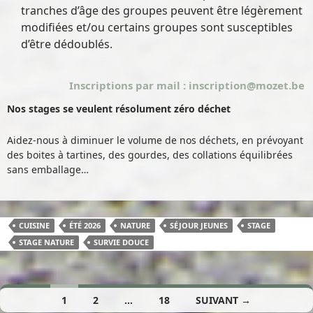
tranches d’âge des groupes peuvent être légèrement
modifiées et/ou certains groupes sont susceptibles
d’être dédoublés.
Inscriptions par mail : inscription@mozet.be
Nos stages se veulent résolument zéro déchet
Aidez-nous à diminuer le volume de nos déchets, en prévoyant
des boites à tartines, des gourdes, des collations équilibrées
sans emballage…
CUISINE
ÉTÉ 2026
NATURE
SÉJOUR JEUNES
STAGE
STAGE NATURE
SURVIE DOUCE
1
2
…
18
SUIVANT →