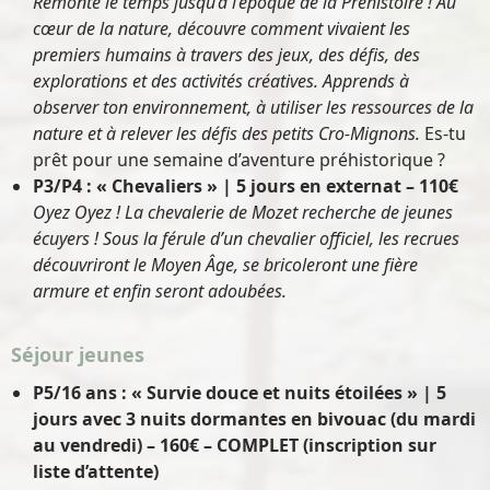
Remonte le temps jusqu’à l’époque de la Préhistoire ! Au
cœur de la nature, découvre comment vivaient les
premiers humains à travers des jeux, des défis, des
explorations et des activités créatives. Apprends à
observer ton environnement, à utiliser les ressources de la
nature et à relever les défis des petits Cro-Mignons.
Es-tu
prêt pour une semaine d’aventure préhistorique ?
P3/P4 : « Chevaliers » | 5 jours en externat – 110€
Oyez Oyez ! La chevalerie de Mozet recherche de jeunes
écuyers ! Sous la férule d’un chevalier officiel, les recrues
découvriront le Moyen Âge, se bricoleront une fière
armure et enfin seront adoubées.
Séjour jeunes
P5/16 ans : « Survie douce et nuits étoilées » | 5
jours avec 3 nuits dormantes en bivouac (du mardi
au vendredi) – 160€
–
COMPLET (inscription sur
liste d’attente)