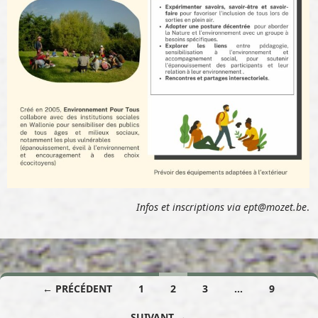
Infos et inscriptions via ept@mozet.be
.
← PRÉCÉDENT
1
2
3
…
9
Navigation des articles
SUIVANT →