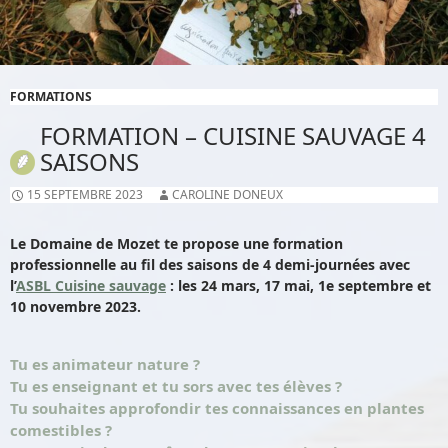
FORMATIONS
FORMATION – CUISINE SAUVAGE 4
SAISONS
15 SEPTEMBRE 2023
CAROLINE DONEUX
Le Domaine de Mozet te propose une formation
professionnelle au fil des saisons de 4 demi-journées avec
l’
ASBL Cuisine sauvage
: les 24 mars, 17 mai, 1e septembre et
10 novembre 2023.
Tu es animateur nature ?
Tu es enseignant et tu sors avec tes élèves ?
Tu souhaites approfondir tes connaissances en plantes
comestibles ?