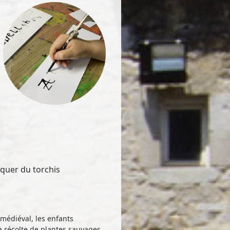
iquer du torchis
médiéval, les enfants
la récolte de plantes sauvages