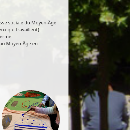
asse sociale du Moyen-Âge :
eux qui travaillent)
-ferme
n au Moyen-Âge en