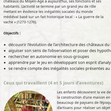
châteaux du Moyen-Âge à aujourd’hui, ses fonctions et ses
habitants. L’activité se termine par un grand jeu de rôle
mettant en évidence les inégalités sociales du monde
médiéval basé sur un fait historique local : « La guerre de la
vache » (1273-1276).
Objectifs :
découvrir l’évolution de l’architecture des châteaux d
aiguiser son sens de l’observation et poser des hypot
rechercher en autonomie en sous-groupes
apprendre par le jeu en développant son esprit d’analy
se rendre compte des inégalités sociales présentes a
Ceux qui travaillent (4 et 5 jours d’aventures)
Les enfants découvrent la vie de
la construction d’une maison en
beaucoup de paysans de l’époqu
d’artisans pour réaliser un obje