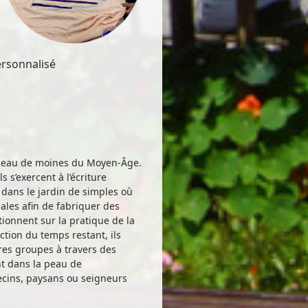
ersonnalisé
 peau de moines du Moyen-Âge.
s s’exercent à l’écriture
 dans le jardin de simples où
nales afin de fabriquer des
ionnent sur la pratique de la
tion du temps restant, ils
res groupes à travers des
nt dans la peau de
ecins, paysans ou seigneurs