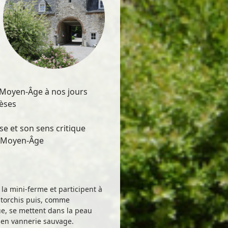
u Moyen-Âge à nos jours
hèses
se et son sens critique
u Moyen-Âge
 la mini-ferme et participent à
 torchis puis, comme
e, se mettent dans la peau
t en vannerie sauvage.