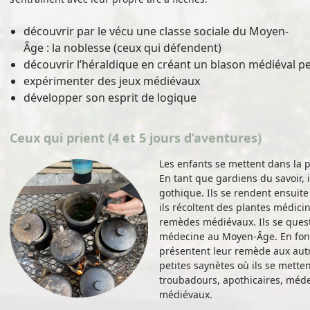
découvrir par le vécu une classe sociale du Moyen-
Âge : la noblesse (ceux qui défendent)
découvrir l’héraldique en créant un blason médiéval p
expérimenter des jeux médiévaux
développer son esprit de logique
Ceux qui prient (4 et 5 jours d’aventures)
Les enfants se mettent dans la
En tant que gardiens du savoir, il
gothique. Ils se rendent ensuite
ils récoltent des plantes médici
remèdes médiévaux. Ils se quest
médecine au Moyen-Âge. En fonc
présentent leur remède aux aut
petites saynètes où ils se mette
troubadours, apothicaires, méd
médiévaux.