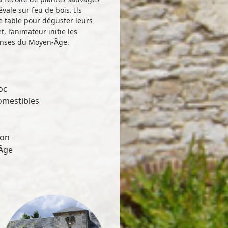
vale sur feu de bois. Ils
 table pour déguster leurs
, l’animateur initie les
anses du Moyen-Âge.
oc
omestibles
ion
-Âge